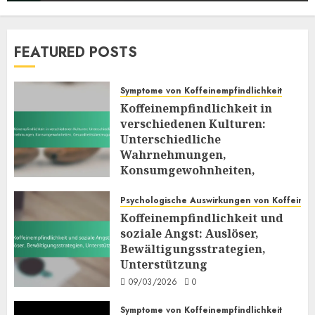
Forschungsergebnisse,
6
Behandlungsoptionen
06/03/2026
0
Symptome von Koffeinempfindlichkeit
FEATURED POSTS
Koffeinempfindlichkeit und Stress:
Wechselwirkungen, Verschärfung,
Bewältigungsstrategien
Symptome von Koffeinempfindlichkeit
7
Koffeinempfindlichkeit in
05/03/2026
0
verschiedenen Kulturen:
Symptome von Koffeinempfindlichkeit
Unterschiedliche
Koffeinempfindlichkeit in
Wahrnehmungen,
verschiedenen Kulturen:
Konsumgewohnheiten,
Unterschiedliche Wahrnehmungen,
1
Gesundheitsüberzeugungen
Konsumgewohnheiten,
Psychologische Auswirkungen von Koffein
09/03/2026
0
Gesundheitsüberzeugungen
Psychologische Auswirkungen von Koffein
Koffeinempfindlichkeit und
09/03/2026
0
Koffeinempfindlichkeit und soziale
soziale Angst: Auslöser,
Angst: Auslöser,
Bewältigungsstrategien,
Bewältigungsstrategien,
2
Unterstützung
Unterstützung
09/03/2026
0
09/03/2026
0
Symptome von Koffeinempfindlichkeit
Symptome von Koffeinempfindlichkeit
Koffeinempfindlichkeit Symptome: