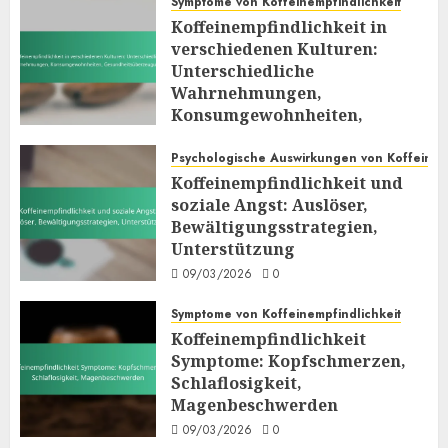
Symptome von Koffeinempfindlichkeit
Koffeinempfindlichkeit in
verschiedenen Kulturen:
Unterschiedliche
Wahrnehmungen,
Konsumgewohnheiten,
Gesundheitsüberzeugungen
Psychologische Auswirkungen von Koffein
09/03/2026
0
Koffeinempfindlichkeit und
soziale Angst: Auslöser,
Bewältigungsstrategien,
Unterstützung
09/03/2026
0
Symptome von Koffeinempfindlichkeit
Koffeinempfindlichkeit
Symptome: Kopfschmerzen,
Schlaflosigkeit,
Magenbeschwerden
09/03/2026
0