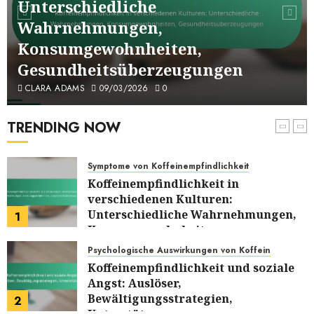
Unterschiedliche
Koffein und Angststörungen:
Wahrnehmungen,
Verbindungen,
Konsumgewohnheiten,
Forschungsergebnisse,
6
Behandlungsoptionen
Gesundheitsüberzeugungen
06/03/2026
0
Symptome von Koffeinempfindlichkeit
CLARA ADAMS
09/03/2026
0
Koffeinempfindlichkeit und Stress:
Wechselwirkungen, Verschärfung,
TRENDING NOW
Bewältigungsstrategien
7
05/03/2026
0
Symptome von Koffeinempfindlichkeit
Koffeinempfindlichkeit in
verschiedenen Kulturen:
Unterschiedliche Wahrnehmungen,
1
Konsumgewohnheiten,
Gesundheitsüberzeugungen
Psychologische Auswirkungen von Koffein
09/03/2026
0
Koffeinempfindlichkeit und soziale
Angst: Auslöser,
Bewältigungsstrategien,
2