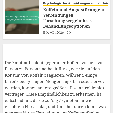
Symptome von Koffeinempfindlichkeit
Psychologische Auswirkungen von Koffein
Koffeinempfindlichkeit und Stress:
Koffein und Angststörungen:
Wechselwirkungen, Verschärfung,
Verbindungen,
Bewältigungsstrategien
7
Forschungsergebnisse,
05/03/2026
0
Behandlungsoptionen
06/03/2026
0
Die Empfindlichkeit gegenüber Koffein variiert von
Person zu Person und beeinflusst, wie sie auf den
Konsum von Koffein reagieren. Während einige
bereits bei geringen Mengen ängstlich oder nervös
werden, können andere größere Dosen problemlos
vertragen. Diese Empfindlichkeit zu erkennen, ist
entscheidend, da sie zu Angstsymptomen wie
erhöhtem Herzschlag und Unruhe führen kann, was