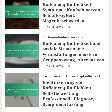
Koffeinempfindlichkeit
Kopfschmerzen, Schlaflosigkeit,
Symptome: Kopfschmerzen,
Magenbeschwerden
3
Schlaflosigkeit,
09/03/2026
0
Magenbeschwerden
Koffeinaufnahme verwalten
09/03/2026
0
Koffeinempfindlichkeit und soziale
Situationen: Veranstaltungen
Koffeinaufnahme verwalten
meistern, Gruppenzwang,
4
Koffeinempfindlichkeit und
Alternativen
soziale Situationen:
09/03/2026
0
Symptome von Koffeinempfindlichkeit
Veranstaltungen meistern,
Identifizierung von
Gruppenzwang, Alternativen
Koffeinempfindlichkeit:
09/03/2026
0
Selbstbewertung, Professionelle
5
Diagnose, Symptomerfassung
Symptome von Koffeinempfindlichkeit
06/03/2026
0
Identifizierung von
Psychologische Auswirkungen von Koffein
Koffeinempfindlichkeit:
Koffein und Angststörungen:
Selbstbewertung,
Verbindungen,
Professionelle Diagnose,
Forschungsergebnisse,
6
Symptomerfassung
Behandlungsoptionen
06/03/2026
0
06/03/2026
0