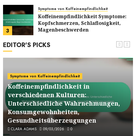
Unterstützung
09/03/2026
0
Symptome von Koffeinempfindlichkeit
Koffeinempfindlichkeit Symptome:
Kopfschmerzen, Schlaflosigkeit,
Magenbeschwerden
3
09/03/2026
0
EDITOR'S PICKS
Koffeinaufnahme verwalten
Koffeinempfindlichkeit und soziale
Situationen: Veranstaltungen
meistern, Gruppenzwang,
4
Alternativen
Symptome von Koffeinempfindlichkeit
09/03/2026
0
Symptome von Koffeinempfindlichkeit
Koffeinempfindlichkeit in
Identifizierung von
verschiedenen Kulturen:
Koffeinempfindlichkeit:
Unterschiedliche Wahrnehmungen,
Selbstbewertung, Professionelle
5
Diagnose, Symptomerfassung
Konsumgewohnheiten,
06/03/2026
0
Psychologische Auswirkungen von Koffein
Gesundheitsüberzeugungen
Koffein und Angststörungen:
CLARA ADAMS
09/03/2026
0
Verbindungen,